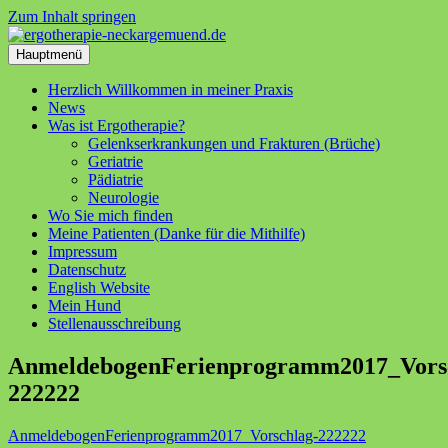
Zum Inhalt springen
Hauptmenü
Herzlich Willkommen in meiner Praxis
News
Was ist Ergotherapie?
Gelenkserkrankungen und Frakturen (Brüche)
Geriatrie
Pädiatrie
Neurologie
Wo Sie mich finden
Meine Patienten (Danke für die Mithilfe)
Impressum
Datenschutz
English Website
Mein Hund
Stellenausschreibung
AnmeldebogenFerienprogramm2017_Vors
222222
AnmeldebogenFerienprogramm2017_Vorschlag-222222