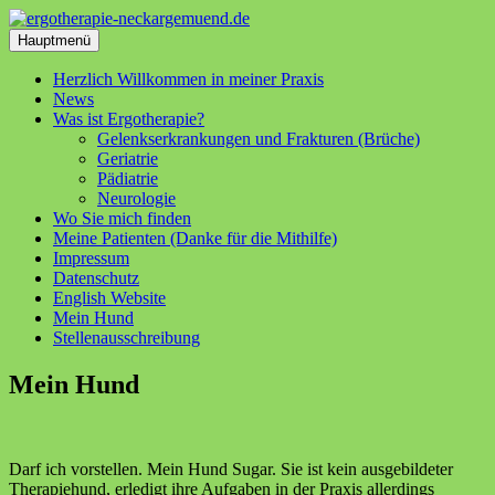
Zum
Inhalt
Hauptmenü
springen
Herzlich Willkommen in meiner Praxis
News
Was ist Ergotherapie?
Gelenkserkrankungen und Frakturen (Brüche)
Geriatrie
Pädiatrie
Neurologie
Wo Sie mich finden
Meine Patienten (Danke für die Mithilfe)
Impressum
Datenschutz
English Website
Mein Hund
Stellenausschreibung
Mein Hund
Darf ich vorstellen. Mein Hund Sugar. Sie ist kein ausgebildeter
Therapiehund, erledigt ihre Aufgaben in der Praxis allerdings