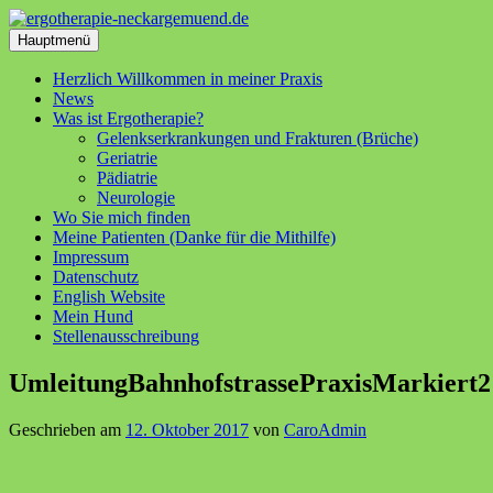
Zum
Inhalt
Hauptmenü
springen
Herzlich Willkommen in meiner Praxis
News
Was ist Ergotherapie?
Gelenkserkrankungen und Frakturen (Brüche)
Geriatrie
Pädiatrie
Neurologie
Wo Sie mich finden
Meine Patienten (Danke für die Mithilfe)
Impressum
Datenschutz
English Website
Mein Hund
Stellenausschreibung
UmleitungBahnhofstrassePraxisMarkiert2
Geschrieben am
12. Oktober 2017
von
CaroAdmin