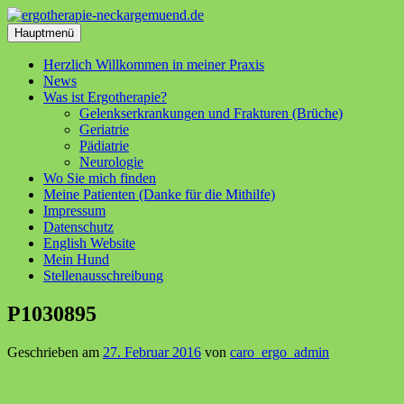
Zum
Inhalt
Hauptmenü
springen
Herzlich Willkommen in meiner Praxis
News
Was ist Ergotherapie?
Gelenkserkrankungen und Frakturen (Brüche)
Geriatrie
Pädiatrie
Neurologie
Wo Sie mich finden
Meine Patienten (Danke für die Mithilfe)
Impressum
Datenschutz
English Website
Mein Hund
Stellenausschreibung
P1030895
Geschrieben am
27. Februar 2016
von
caro_ergo_admin