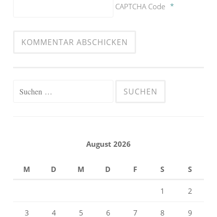
CAPTCHA Code
*
Suchen
nach:
August 2026
M
D
M
D
F
S
S
1
2
3
4
5
6
7
8
9