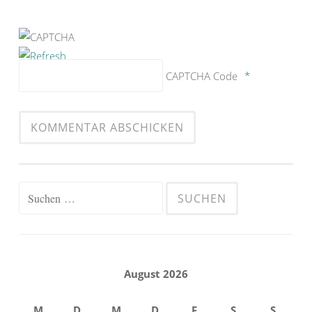
CAPTCHA Code
*
Suchen
nach:
August 2026
M
D
M
D
F
S
S