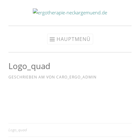
Zum
Inhalt
springen
HAUPTMENÜ
Logo_quad
GESCHRIEBEN AM
VON
CARO_ERGO_ADMIN
Beitragsnavigation
Logo_quad