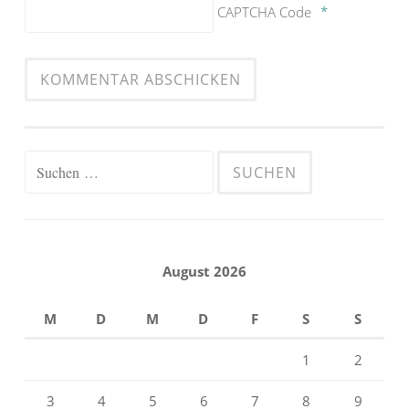
CAPTCHA Code
*
Suchen
nach:
August 2026
M
D
M
D
F
S
S
1
2
3
4
5
6
7
8
9