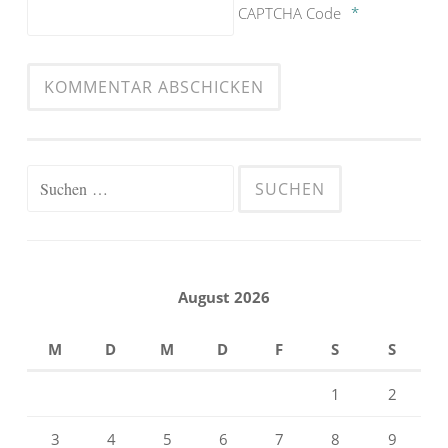
CAPTCHA Code
*
Suchen
nach:
August 2026
M
D
M
D
F
S
S
1
2
3
4
5
6
7
8
9