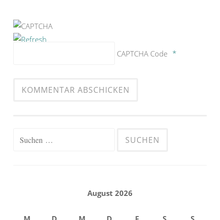
CAPTCHA Code
*
Suchen
nach:
August 2026
M
D
M
D
F
S
S