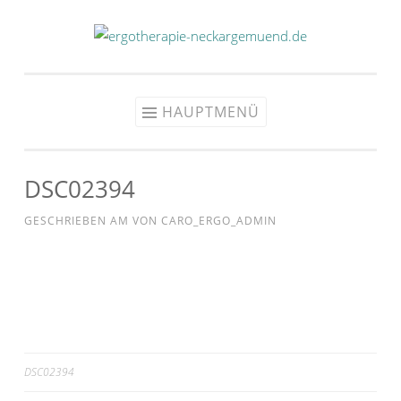
Zum
Inhalt
springen
HAUPTMENÜ
DSC02394
GESCHRIEBEN AM
VON
CARO_ERGO_ADMIN
Beitragsnavigation
DSC02394