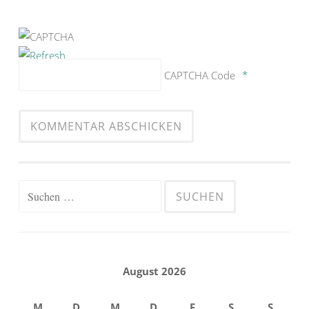
CAPTCHA Code
*
Suchen
nach:
August 2026
M
D
M
D
F
S
S