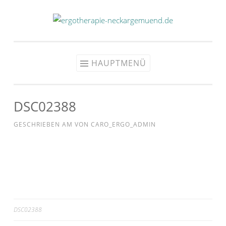
Zum
Inhalt
springen
HAUPTMENÜ
DSC02388
GESCHRIEBEN AM
VON
CARO_ERGO_ADMIN
Beitragsnavigation
DSC02388