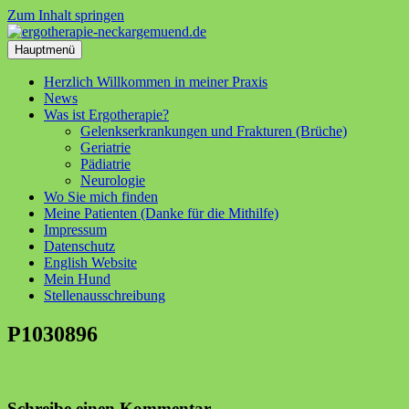
Zum Inhalt springen
Hauptmenü
Herzlich Willkommen in meiner Praxis
News
Was ist Ergotherapie?
Gelenkserkrankungen und Frakturen (Brüche)
Geriatrie
Pädiatrie
Neurologie
Wo Sie mich finden
Meine Patienten (Danke für die Mithilfe)
Impressum
Datenschutz
English Website
Mein Hund
Stellenausschreibung
P1030896
Schreibe einen Kommentar