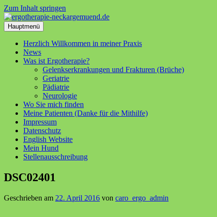
Zum Inhalt springen
Hauptmenü
Herzlich Willkommen in meiner Praxis
News
Was ist Ergotherapie?
Gelenkserkrankungen und Frakturen (Brüche)
Geriatrie
Pädiatrie
Neurologie
Wo Sie mich finden
Meine Patienten (Danke für die Mithilfe)
Impressum
Datenschutz
English Website
Mein Hund
Stellenausschreibung
DSC02401
Geschrieben am
22. April 2016
von
caro_ergo_admin