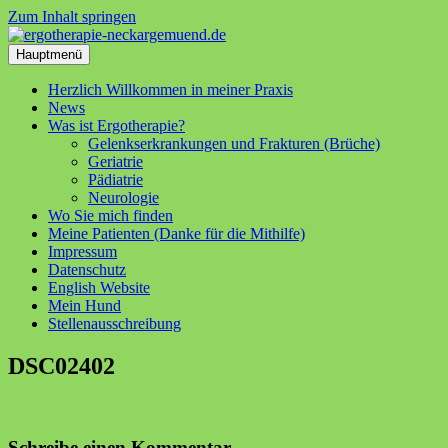
Zum Inhalt springen
Hauptmenü
Herzlich Willkommen in meiner Praxis
News
Was ist Ergotherapie?
Gelenkserkrankungen und Frakturen (Brüche)
Geriatrie
Pädiatrie
Neurologie
Wo Sie mich finden
Meine Patienten (Danke für die Mithilfe)
Impressum
Datenschutz
English Website
Mein Hund
Stellenausschreibung
DSC02402
Schreibe einen Kommentar